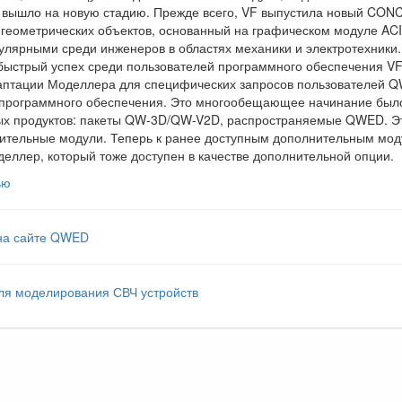
вышло на новую стадию. Прежде всего, VF выпустила новый CONC
 геометрических объектов, основанный на графическом модуле A
улярными среди инженеров в областях механики и электротехники
 быстрый успех среди пользователей программного обеспечения V
аптации Моделлера для специфических запросов пользователей QW
 программного обеспечения. Это многообещающее начинание было
х продуктов: пакеты QW-3D/QW-V2D, распространяемые QWED. Эти
нительные модули. Теперь к ранее доступным дополнительным мод
ллер, который тоже доступен в качестве дополнительной опции.
ью
на сайте QWED
для моделирования СВЧ устройств