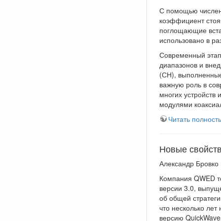
С помощью числен
коэффициент стояч
поглощающие вста
использовано в р
Современный этап
диапазонов и внед
(СН), выполненные
важную роль в сов
многих устройств 
модулями коаксиал
Читать полност
Новые свойств
Александр Бровко
Компания QWED то
версии 3.0, выпущ
об общей стратеги
что несколько лет
версию QuickWave