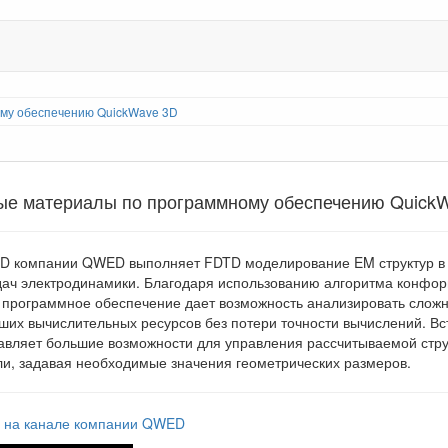
му обеспечению QuickWave 3D
ые материалы по программному обеспечению Quick
3D компании QWED выполняет FDTD моделирование EM структур в 
дач электродинамики. Благодаря использованию алгоритма конфор
е программное обеспечение дает возможность анализировать слож
их вычислительных ресурсов без потери точности вычислений. Вс
авляет большие возможности для управления рассчитываемой стру
и, задавая необходимые значения геометрических размеров.
о на канале компании QWED