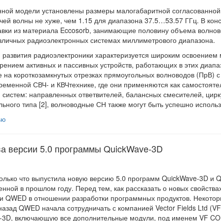
ной модели установлены размеры малогабаритной согласованной 
ей волны не хуже, чем 1.15 для диапазона 37.5…53.57 ГГц. В кон
вки из материала Eccosorb, занимающие половину объема волново
азличных радиоэлектронных системах миллиметрового диапазона.
 развития радиоэлектроники характеризуется широким освоением
рением активных и пассивных устройств, работающих в этих диапа
 на короткозамкнутых отрезках прямоугольных волноводов (ПрВ) с
ременной СВЧ- и КВЧтехнике, где они применяются как самостоятел
и систем: направленных ответвителей, балансных смесителей, цирку
ьного типа [2], волноводные СН также могут быть успешно испол
ью
а версии 5.0 программы QuickWave-3D
лько что выпустила новую версию 5.0 программ QuickWave-3D и Q
енной в прошлом году. Перед тем, как рассказать о новых свойствах
и QWED в отношении разработки программных продуктов. Некоторы
 назад QWED начала сотрудничать с компанией Vector Fields Ltd (VF
-3D, включающую все дополнительные модули, под именем VF CO