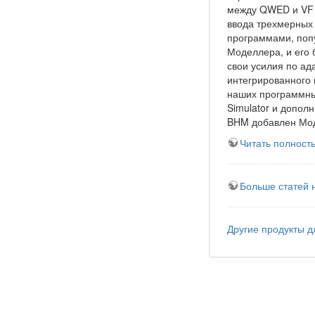
между QWED и VF 
ввода трехмерных
программами, поп
Моделлера, и его
свои усилия по ад
интегрированного
наших программны
Simulator и допол
BHM добавлен Моде
Читать полност
Больше статей 
Другие продукты 